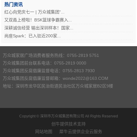
热门资讯
红心向党庆七一 | 万众城集团“...
又双叒上榜啦！BSK篮球争霸赛入...
深耕诚信经营 输出深圳样本！国家...
尚座Spark：已入驻近200家...
万众城家居广场消费者服务热线：0755-2819 5751
万众城集团前台联系电话：0755-2819 0000
万众城集团反腐倡廉监督电话：0755-2813 7930
万众城集团反腐倡廉监督邮箱：wonde2022@163.COM
地址：深圳市龙华区民治街道民治社区万众城家居B2区9楼
Copyright ©
深圳市万众城集团有限公司
All Rights Reserved
创牛提供技术支持
网站地图
犀牛云提供企业云服务