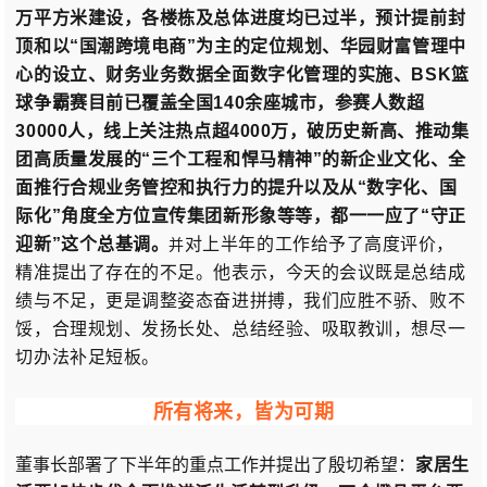
万平方米建设，各楼栋及总体进度均已过半，预计提前封
顶和以“国潮跨境电商”为主的定位规划、
华园财富管理中
心的设立、财务业务数据全面数字化管理的实施、BSK篮
球争霸赛目前已覆盖全国140余座城市，参赛人数超
30000人，线上关注热点超4000万，破历史新高、推动集
团高质量发展的“三个工程和悍马精神”的新企业文化
、全
面推行合规业务管控
和执行力的提升以及从“数字化、国
际化”角度全方位宣传集团新形象等等，
都一一应了“守正
迎新”这个总基调。
对上半年的工作给予了高度评价，
并
精准提出了存在的不足。
他表示
，今
天的会议既是
总结成
绩与不足，更是调整姿态奋进拼搏，我们应胜不骄、败不
馁，合
理规划、发扬长处、总结经验、吸取教训，想尽一
切办法补足短板。
所有将来，皆为可期
董事长部署了下半年的重点工作并提出了殷切希望：
家居生