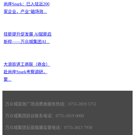
尚座Spark：已入驻近200
家企业，产业“磁场效...
技能提升促发展 AI赋能启
新程——万众城集团AI...
大浪街道工商联（商会）
赴尚座Spark考察调研，
聚...
万众城家居广场消费者服务热线：0755-2819 5751
万众城集团前台联系电话：0755-2819 0000
万众城集团反腐倡廉监督电话：0755-2813 7930