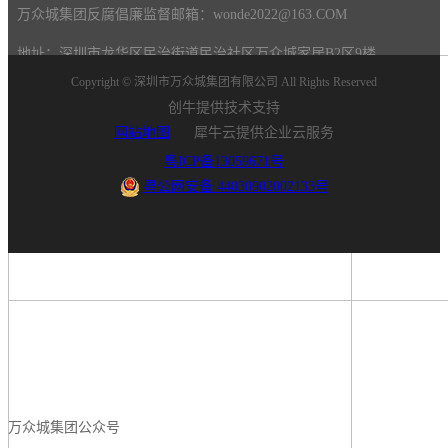
万众城集团反腐倡廉监督邮箱：wonde2022@163.COM
地址：深圳市龙华区民治街道民治社区万众城家居B2区9楼
Copyright ©
深圳市万众城集团有限公司
All Rights Reserved
创牛提供技术支持
网站地图
犀牛云提供企业云服务
粤ICP备13059671号
粤公网安备 44030902002133号
万众城集团公众号