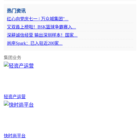
热门资讯
红心向党庆七一 | 万众城集团“...
又双叒上榜啦！BSK篮球争霸赛入...
深耕诚信经营 输出深圳样本！国家...
尚座Spark：已入驻近200家...
集团业务
轻资产运营
快时尚平台