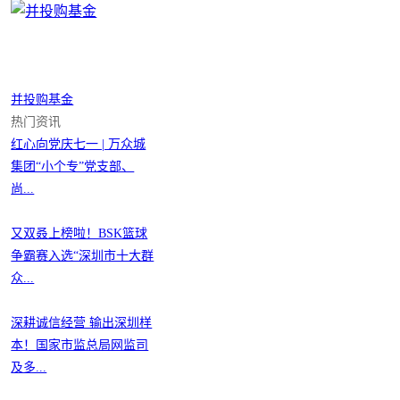
并投购基金
热门资讯
红心向党庆七一 | 万众城
集团“小个专”党支部、
尚...
又双叒上榜啦！BSK篮球
争霸赛入选“深圳市十大群
众...
深耕诚信经营 输出深圳样
本！国家市监总局网监司
及多...