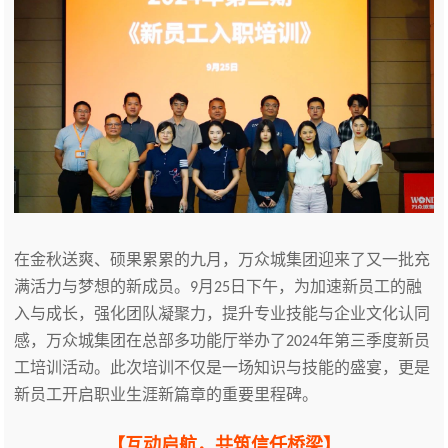
在金秋送爽、硕果累累的九月，万众城集团迎来了又一批充
满活力与梦想的新成员。
月
日下午，为加速新员工的融
9
25
入与成长，强化团队凝聚力，提升专业技能与企业文化认同
感，万众城集团在总部多功能厅举办了
年第三季度新员
2024
工培训活动。此次培训不仅是一场知识与技能的盛宴，更是
新员工开启职业生涯新篇章的重要里程碑。
【互动启航，共筑信任桥梁】