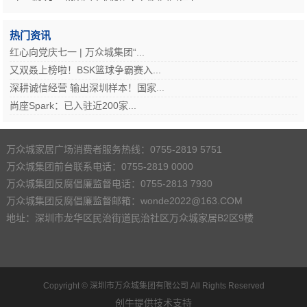
热门资讯
红心向党庆七一 | 万众城集团“...
又双叒上榜啦！BSK篮球争霸赛入...
深耕诚信经营 输出深圳样本！国家...
尚座Spark：已入驻近200家...
万众城家居广场消费者服务热线：0755-2819 5751
万众城集团前台联系电话：0755-2819 0000
万众城集团反腐倡廉监督电话：0755-2813 7930
万众城集团反腐倡廉监督邮箱：wonde2022@163.COM
地址：深圳市龙华区民治街道民治社区万众城家居B2区9楼
Copyright ©
深圳市万众城集团有限公司
All Rights Reserved
创牛提供技术支持