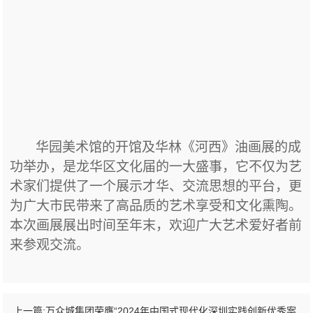
华园美术馆的开馆及华林《河西》油画展的成
功举办，是
龙华区文化届的一大盛事
，
它不仅为艺
术家们提供了一个展示才华、交流思想的平台，更
为广大市民带来了高品质的艺术享受和文化熏陶。
本次
画展展出
时间
至年末，欢迎广大艺术爱好者前
来参观交流。
上一篇:
万众城集团荣膺“2024年中国式现代化深圳实践创新优秀案