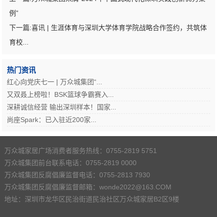
例”
下一篇:
喜讯 | 生涯体育与深圳大学体育学院战略合作签约，共筑体
育校...
热门资讯
红心向党庆七一 | 万众城集团“...
又双叒上榜啦！BSK篮球争霸赛入...
深耕诚信经营 输出深圳样本！国家...
尚座Spark：已入驻近200家...
万众城家居广场消费者服务热线：0755-2819 5751
万众城集团前台联系电话：0755-2819 0000
万众城集团反腐倡廉监督电话：0755-2813 7930
万众城集团反腐倡廉监督邮箱：wonde2022@163.COM
地址：深圳市龙华区民治街道民治社区万众城家居B2区9楼