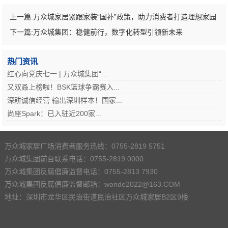
上一篇:
万众城家居紧跟家装“国补”政策，助力消费者打造理想家园
下一篇:
万众城集团：稳健前行，数字化转型引领新未来
热门资讯
红心向党庆七一 | 万众城集团“...
又双叒上榜啦！BSK篮球争霸赛入...
深耕诚信经营 输出深圳样本！国家...
尚座Spark：已入驻近200家...
万众城家居广场消费者服务热线：0755-2819 5751
万众城集团前台联系电话：0755-2819 0000
万众城集团反腐倡廉监督电话：0755-2813 7930
万众城集团反腐倡廉监督邮箱：wonde2022@163.COM
地址：深圳市龙华区民治街道民治社区万众城家居B2区9楼