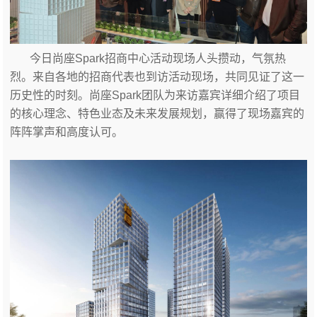
今日
尚座
Spark招商中心
活动
现场人头攒动，气氛热
烈。来自
各地的招商代表也到访活动现场
，共同见证了这一
历史性的时刻
。
尚座
Spark团队
为来访嘉宾
详细介绍了项目
的核心理念、特色业态及未来发展规划，赢得了现场嘉宾的
阵阵掌声和高度认可。