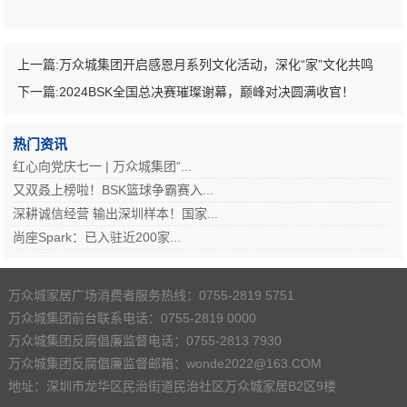
上一篇:
万众城集团开启感恩月系列文化活动，深化“家”文化共鸣
下一篇:
2024BSK全国总决赛璀璨谢幕，巅峰对决圆满收官！
热门资讯
红心向党庆七一 | 万众城集团“...
又双叒上榜啦！BSK篮球争霸赛入...
深耕诚信经营 输出深圳样本！国家...
尚座Spark：已入驻近200家...
万众城家居广场消费者服务热线：0755-2819 5751
万众城集团前台联系电话：0755-2819 0000
万众城集团反腐倡廉监督电话：0755-2813 7930
万众城集团反腐倡廉监督邮箱：wonde2022@163.COM
地址：深圳市龙华区民治街道民治社区万众城家居B2区9楼