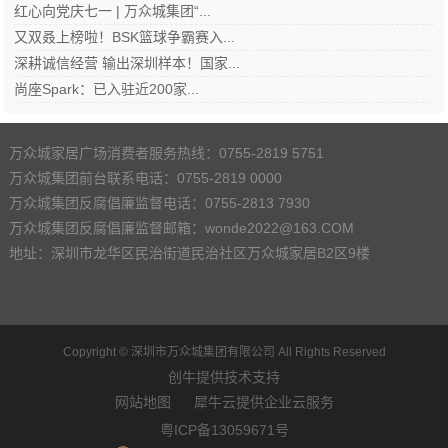
红心向党庆七一 | 万众城集团“...
又双叒上榜啦！BSK篮球争霸赛入...
深耕诚信经营 输出深圳样本！国家...
尚座Spark：已入驻近200家...
万众城家居广场消费者服务热线：0755-2819 5751
万众城集团前台联系电话：0755-2819 0000
万众城集团反腐倡廉监督电话：0755-2813 7930
万众城集团反腐倡廉监督邮箱：wonde2022@163.COM
地址：深圳市龙华区民治街道民治社区万众城家居B2区9楼
Copyright ©
深圳市万众城集团有限公司
All Rights Reserved
创牛提供技术支持
网站地图
犀牛云提供企业云服务
粤ICP备13059671号