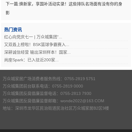
下一篇:
焕新家，享国补活动实录！这些排队名场面有没有你的身
影
热门资讯
红心向党庆七一 | 万众城集团“...
又双叒上榜啦！BSK篮球争霸赛入...
深耕诚信经营 输出深圳样本！国家...
尚座Spark：已入驻近200家...
万众城家居广场消费者服务热线：0755-2819 5751
万众城集团前台联系电话：0755-2819 0000
万众城集团反腐倡廉监督电话：0755-2813 7930
万众城集团反腐倡廉监督邮箱：wonde2022@163.COM
地址：深圳市龙华区民治街道民治社区万众城家居B2区9楼