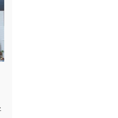
涵
，
之