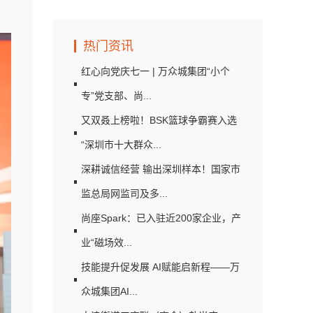
热门资讯
红心向党庆七一 | 万众城集团“小个
专”党支部、尚...
又双叒上榜啦！BSK篮球争霸赛入选
“深圳市十大群众...
深耕诚信经营 输出深圳样本！国家市
监总局网监司及多...
尚座Spark：已入驻近200家企业，产
业“磁场效...
技能提升促发展 AI赋能启新程——万
众城集团AI...