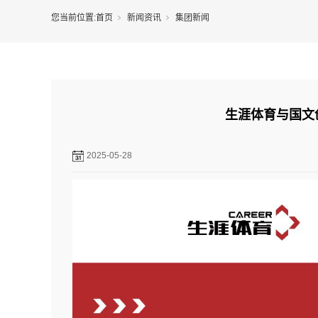
您当前位置:
首页
新闻资讯
集团新闻
生涯体育与国文
2025-05-28