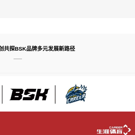
创共探BSK品牌多元发展新路径
——