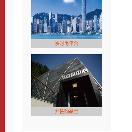
快时尚平台
并投购基金