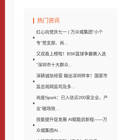
热门资讯
红心向党庆七一 | 万众城集团“小个
专”党支部、尚...
又双叒上榜啦！BSK篮球争霸赛入选
“深圳市十大群众...
深耕诚信经营 输出深圳样本！国家市
监总局网监司及多...
尚座Spark：已入驻近200家企业，产
业“磁场效...
技能提升促发展 AI赋能启新程——万
众城集团AI...