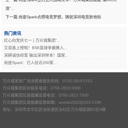
浪”...
下一篇:
尚座Spark点燃电竞梦想，铸就深圳电竞新地标
热门资讯
红心向党庆七一 | 万众城集团“...
又双叒上榜啦！BSK篮球争霸赛入...
深耕诚信经营 输出深圳样本！国家...
尚座Spark：已入驻近200家...
万众城家居广场消费者服务热线：0755-2819 5751
万众城集团前台联系电话：0755-2819 0000
万众城集团反腐倡廉监督电话：0755-2813 7930
万众城集团反腐倡廉监督邮箱：wonde2022@163.COM
地址：深圳市龙华区民治街道民治社区万众城家居B2区9楼