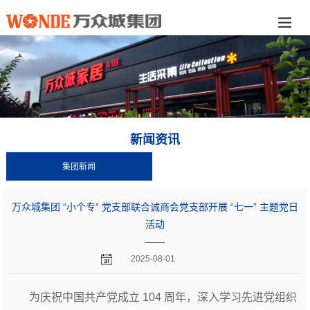
新闻资讯
集团新闻
万众城集团 “小个专” 党支部联合诚商会党支部开展 “七一” 主题党日
活动
——
2025-08-01
为庆祝中国共产党成立 104 周年，深入学习先进党组织