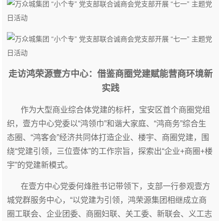
走访鸿荣源壹方中心：借鉴商圈党建赋能营商环境新
实践
作为大型商业综合体党建的标杆，宝安区首个商圈党组
织，壹方中心党委以“鸿领巾”和谐大家庭、“鸿商务”综合生
态圈、“鸿客会”经济共同体打造企业、楼宇、商圈党建，围
绕“党建引领，三位壹体”的工作宗旨，探索出“企业+商圈+楼
宇”的党建新模式。
在壹方中心党委何烽胜书记带领下，支部一行参观壹方
城党群服务中心，“以党建为引领，鸿荣源集团相继成立商
圈工联会、企业团委、商圈妇联、关工委、新联会、义工志