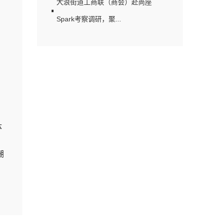
大浪街道工商联（商会）赴尚座
Spark考察调研，聚...
体
潮