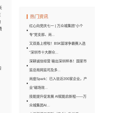
长
城
热门资讯
的
红心向党庆七一 | 万众城集团“小个
费
专”党支部、尚...
又双叒上榜啦！BSK篮球争霸赛入选
“深圳市十大群众...
深耕诚信经营 输出深圳样本！国家市
的
监总局网监司及多...
尚座Spark：已入驻近200家企业，产
业“磁场效...
技能提升促发展 AI赋能启新程——万
众城集团AI...