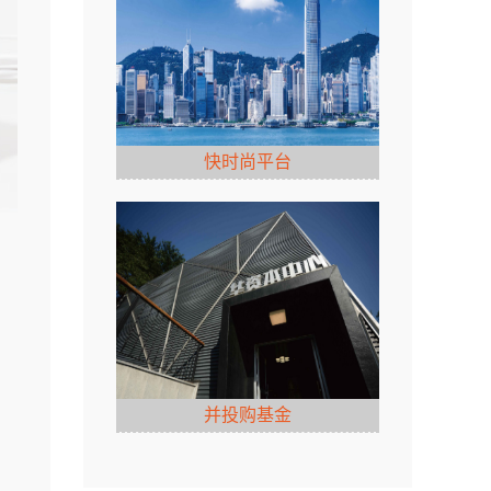
快时尚平台
并投购基金