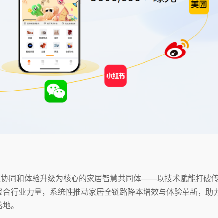
源协同和体验升级为核心的家居智慧共同体——以技术赋能打破
聚合行业力量，系统性推动家居全链路降本增效与体验革新，助
落地。