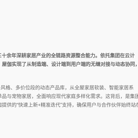
三十余年深耕家居产业的全链路资源整合能力。依托集团在云计
，屋伽实现了从制造端、设计端到用户端的无缝对接与动态协同
。
多风格、多价位段的动态产品库，从全屋家居软装、智能家居系
单品与宠物家居，全面响应现代家庭多样化需求。这背后，是集
提供的“快速上新+精准迭代”支持，确保用户与合作伙伴始终站