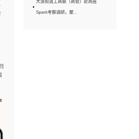
大浪街道工商联（商会）赴尚座
—
Spark考察调研，聚...
时
性
履