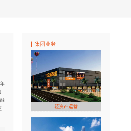
集团业务
7年
伽
建融
轻资产运营
更