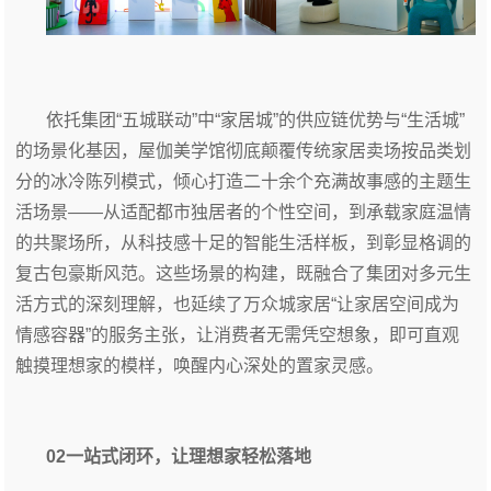
依托集团“五城联动”中“家居城”的供应链优势与“生活城”
的场景化基因，屋伽美学馆彻底颠覆传统家居卖场按品类划
分的冰冷陈列模式，倾心打造二十余个充满故事感的主题生
活场景——从适配都市独居者的个性空间，到承载家庭温情
的共聚场所，从科技感十足的智能生活样板，到彰显格调的
复古包豪斯风范。这些场景的构建，既融合了集团对多元生
活方式的深刻理解，也延续了万众城家居“让家居空间成为
情感容器”的服务主张，让消费者无需凭空想象，即可直观
触摸理想家的模样，唤醒内心深处的置家灵感。
02
一站式闭环，让理想家轻松落地