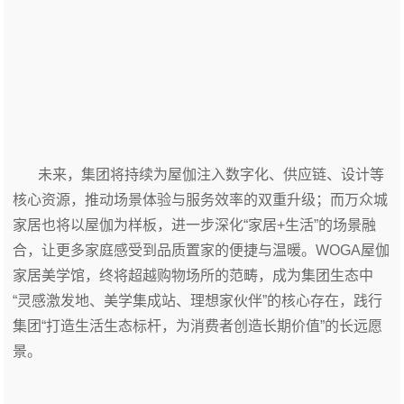
未来，集团将持续为屋伽注入数字化、供应链、设计等
核心资源，推动场景体验与服务效率的双重升级；而万众城
家居也将以屋伽为样板，进一步深化“家居+生活”的场景融
合，让更多家庭感受到品质置家的便捷与温暖。WOGA屋伽
家居美学馆，终将超越购物场所的范畴，成为集团生态中
“灵感激发地、美学集成站、理想家伙伴”的核心存在，践行
集团“打造生活生态标杆，为消费者创造长期价值”的长远愿
景。