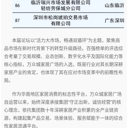
本届论坛以“活力大市场，畅通双循环”为主题，聚焦商
品市场在新时代背景下的转型升级路径。百强榜单的评选综
合考量了交易规模、业态创新、数字化水平及国际化能力等
核心指标，万众城家居广场的入选，既是行业对其长期深耕
家居产业的肯定，也体现了其在应对市场变革中的前瞻性布
局。
作为华南地区家居消费的标志性平台，万众城家居广场
自运营以来，始终深度承接集团“守正出新，诚信经营”的核
心理念，依托集团数十年深耕家居产业积累的全产业链资
源，构建起集产品交易、场景体验、服务赋能于一体的综合
性家居流通平台。