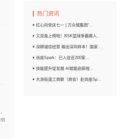
热门资讯
红心向党庆七一 | 万众城集团“...
又双叒上榜啦！BSK篮球争霸赛入...
深耕诚信经营 输出深圳样本！国家...
尚座Spark：已入驻近200家...
技能提升促发展 AI赋能启新程...
大浪街道工商联（商会）赴尚座Sp...
会，
台创