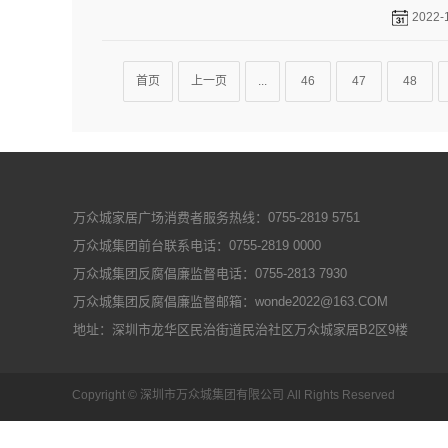
2022-
首页
上一页
...
46
47
48
万众城家居广场消费者服务热线：0755-2819 5751
万众城集团前台联系电话：0755-2819 0000
万众城集团反腐倡廉监督电话：0755-2813 7930
万众城集团反腐倡廉监督邮箱：wonde2022@163.COM
地址：深圳市龙华区民治街道民治社区万众城家居B2区9楼
Copyright ©
深圳市万众城集团有限公司
All Rights Reserved