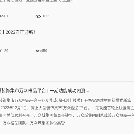
02-01
1023
丨2023守正迎新！
01-29
459
装饰集市万众橙品平台 | 一期功能成功内测...
装饰集市万众橙品平台一期功能成功内测上线啦！开拓家居建材创新模式新篇
022年12月1日，网上大型装饰集市“万众橙品”平台，一期功能首轮上线宣讲
集团总部顺利召开。万众城集团董事长钟华、万众城集团副总裁兼万众橙品平
、万众橙品团队、万众城集团多位高管...