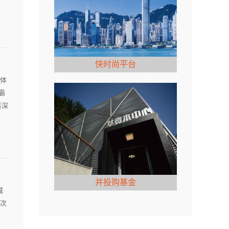
快时尚平台
国体
霸
喜深
并投购基金
城
此次