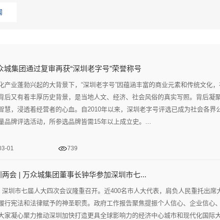
闻
众城集团通过复审再获“深圳老字号”荣誉称号
化产业蓬勃兴起的大背景下，“深圳老字号”因蕴涵丰富的商业元素和传统文化，
背后又有着丰厚历史背景，是当地人文、经济、社会风俗的真实写照。背后凝
智慧，浸透着经营者的心血。自2010年以来，深圳老字号评选已成为社会各界
量品牌评选活动，所参选品牌皆需15年以上成立史。...
03-01
739
两会 | 万众城集团董事长钟华参加深圳市七...
日，深圳市七届人大四次会议隆重召开。近400名市人大代表，肩负人民重托出席
履行宪法和法律赋予的神圣职责。政府工作报告聚焦提振个人信心、企业信心
大家凝心聚力推动深圳加快打造更具全球影响力的经济中心城市和现代化国际