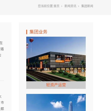
您当前位置:
首页
新闻资讯
集团新闻
集团业务
在
聚着
公
轻资产运营
大
、市
大都