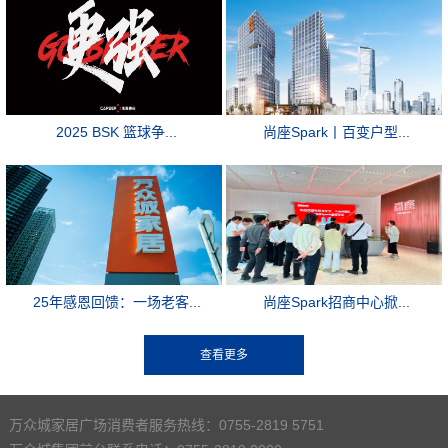
2025 BSK 篮球争...
尚座Spark丨百变户型...
25年感恩回馈：一场老客...
尚座Spark招商中心掀...
万众城家居广场消费者服务热线：0755-2819 5751