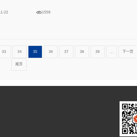
33
34
35
36
37
38
39
...
下一页
尾页
万众城
创牛提供技术支持
网站地图
犀牛云提供企业云服务
粤IC