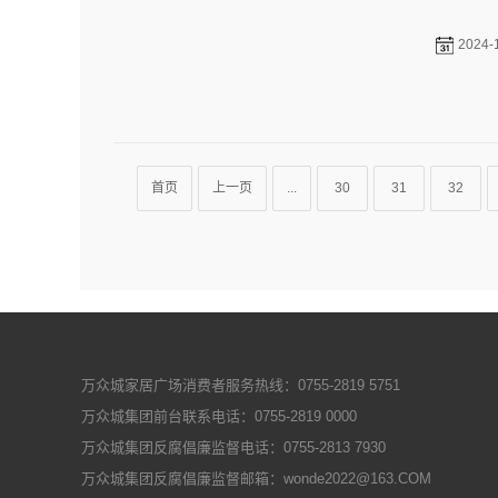
首页
上一页
...
30
31
32
万众城家居广场消费者服务热线：0755-2819 5751
万众城集团前台联系电话：0755-2819 0000
万众城集团反腐倡廉监督电话：0755-2813 7930
万众城集团反腐倡廉监督邮箱：wonde2022@163.COM
地址：深圳市龙华区民治街道民治社区万众城家居B2区9楼
Copyright ©
深圳市万众城集团有限公司
All Rights Reserved