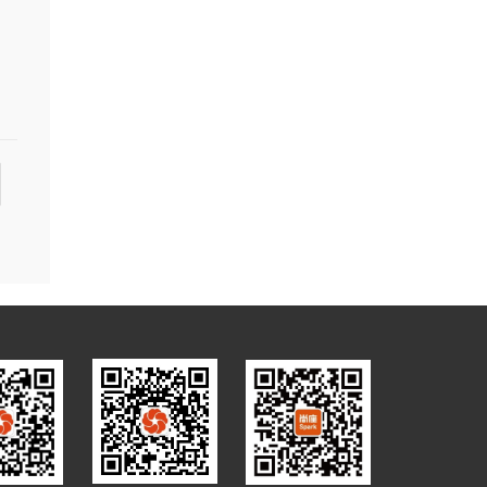
集团公众号
万众城家居公众号
尚座Spark公众号
P备13059671号
粤公网安备 44030902002133号