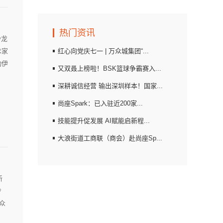
热门资讯
沙龙
术家
红心向党庆七一 | 万众城集团“...
动伊
又双叒上榜啦！BSK篮球争霸赛入...
深耕诚信经营 输出深圳样本！国家...
尚座Spark：已入驻近200家...
技能提升促发展 AI赋能启新程...
大浪街道工商联（商会）赴尚座Sp...
新
步
众