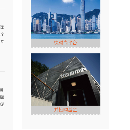
管理
小个
个专
快时尚平台
展
额最
为消
并投购基金