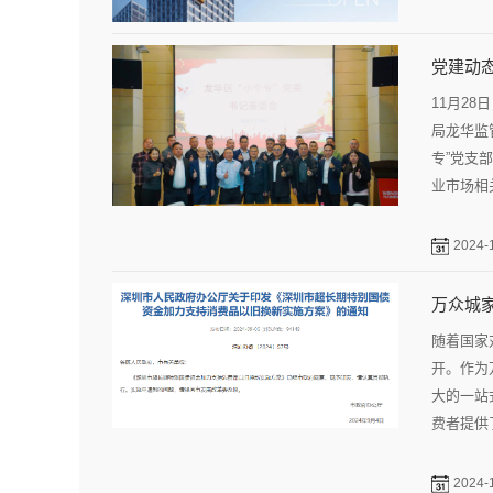
党建动态
11月2
局龙华监
专”党支
业市场相
2024-
万众城家
随着国家
开。作为
大的一站
费者提供
2024-