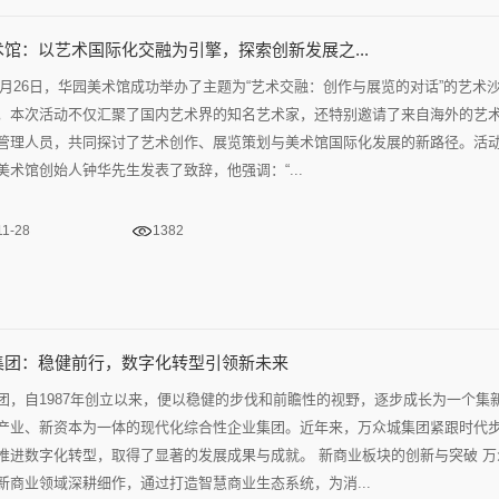
馆：以艺术国际化交融为引擎，探索创新发展之...
年11月26日，华园美术馆成功举办了主题为“艺术交融：创作与展览的对话”的艺术
，本次活动不仅汇聚了国内艺术界的知名艺术家，还特别邀请了来自海外的艺
管理人员，共同探讨了艺术创作、展览策划与美术馆国际化发展的新路径。活
美术馆创始人钟华先生发表了致辞，他强调：“...
11-28
1382
集团：稳健前行，数字化转型引领新未来
团，自1987年创立以来，便以稳健的步伐和前瞻性的视野，逐步成长为一个集
产业、新资本为一体的现代化综合性企业集团。近年来，万众城集团紧跟时代
推进数字化转型，取得了显著的发展成果与成就。 新商业板块的创新与突破 万
新商业领域深耕细作，通过打造智慧商业生态系统，为消...
11-22
1559