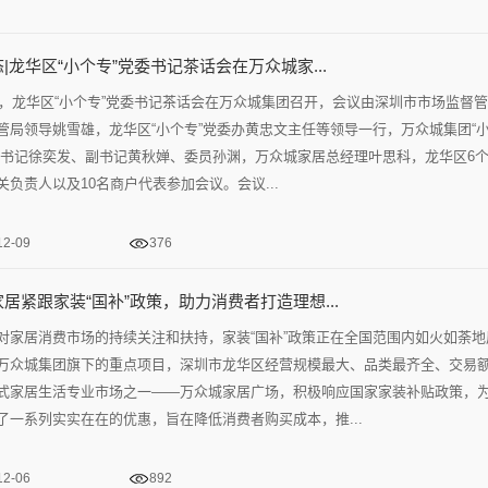
|龙华区“小个专”党委书记茶话会在万众城家...
8日，龙华区“小个专”党委书记茶话会在万众城集团召开，会议由深圳市市场监督
管局领导姚雪雄，龙华区“小个专”党委办黄忠文主任等领导一行，万众城集团“
部书记徐奕发、副书记黄秋婵、委员孙渊，万众城家居总经理叶思科，龙华区6
关负责人以及10名商户代表参加会议。会议...
12-09
376
居紧跟家装“国补”政策，助力消费者打造理想...
对家居消费市场的持续关注和扶持，家装“国补”政策正在全国范围内如火如荼地
万众城集团旗下的重点项目，深圳市龙华区经营规模最大、品类最齐全、交易
式家居生活专业市场之一——万众城家居广场，积极响应国家家装补贴政策，
了一系列实实在在的优惠，旨在降低消费者购买成本，推...
12-06
892