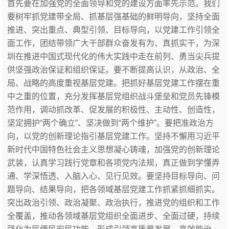
首先要在加强党的全面领导和党的建设方面率先示范。我们
要树牢抓党建带全局、抓基层强基础的鲜明导向，坚持全面
推进、突出重点、典型引领、目标导向，以党建工作引领全
面工作，团结带领广大干部群众奋发有为、真抓实干，为深
圳在推进中国式现代化的伟大实践中走在前列、勇当尖兵提
供坚强政治保证和组织保证。要不断提高认识，从政治、全
局、战略的高度重视基层党建。把抓好基层党建工作摆在重
中之重的位置，充分发挥基层党组织战斗堡垒和党员先锋模
范作用，调动抓改革、促发展的积极性、主动性、创造性，
坚定拥护“两个确立”、坚决做到“两个维护”。要把准政治方
向，以党的创新理论指引基层党建工作。坚持不懈用习近平
新时代中国特色社会主义思想凝心铸魂，加强党的创新理论
武装，认真学习践行党章和各项党内法规，真正做到学懂弄
通、学深悟透、入脑入心、见行见效。要坚持目标导向、问
题导向、结果导向，把各领域基层党建工作抓紧抓细抓实。
突出政治引领、政治凝聚、政治执行，推进党的组织和工作
全覆盖，推动各领域基层党组织全面进步、全面过硬，持续