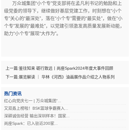
万众城集团“小个专”党支部将在孟凡利书记的勉励和上
级党委的领导下，继续做好基层党建工作，时刻想在“小个
专”关心的“最深处”，落在“小个专”需要的“最实处”，做在“小
个专”发展的“最难处”，以党建引领激发高质量发展新动能，
助力“小个专”展现“大作为”。
上一篇:
鉴往知来 砺行致远丨尚座Spark2024年度大事件回顾
下一篇:
展览解读 ｜ 华林《河西》油画展作品介绍之人物系列
热门资讯
红心向党庆七一 | 万众城集团“...
又双叒上榜啦！BSK篮球争霸赛入...
深耕诚信经营 输出深圳样本！国家...
尚座Spark：已入驻近200家...