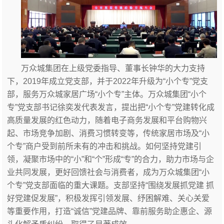
万众城集团在上级党委指导、董事长钟华的大力支持
下，2019年成立党支部，并于2022年升级为“小个专”党支
部，服务万众城家居广场“小个专”主体。万众城集团“小个
专”党支部书记徐奕发代表发言，提出把“小个专”党建转化成
高质量发展的红色动力，随着电子商务发展和平台购物兴
起、市场竞争加剧、消费习惯转变等，传统家居市场及“小
个专”商户受到前所未有的冲击和挑战。如何坚持党建引
领，凝聚市场中的“小”和“个”形成“专”的合力，助力市场与企
业共同发展，更好回馈社会与消费者，成为万众城集团“小
个专”党支部面临的重大课题。支部坚持“围绕发展抓党建 抓
好党建促发展”，积极发挥引领发展、纾困解难、关心关爱
等重要作用，打造“诚信”党建品牌、靠前服务助企惠企、源