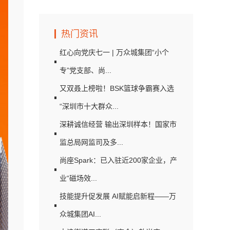
热门资讯
红心向党庆七一 | 万众城集团“小个
专”党支部、尚...
又双叒上榜啦！BSK篮球争霸赛入选
“深圳市十大群众...
深耕诚信经营 输出深圳样本！国家市
监总局网监司及多...
尚座Spark：已入驻近200家企业，产
业“磁场效...
技能提升促发展 AI赋能启新程——万
众城集团AI...